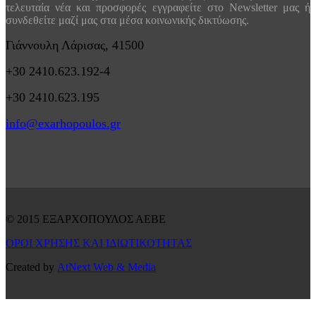
τελευταία νέα και προσφορές εγγραφείτε στο Newsletter μας ή
συνδεθείτε μαζί μας στα μέσα κοινωνικής δικτύωσης.
Γιάννουλη Λάρισας, 41500
+30 2410.623.192-4
+30 2410.623.195
info@exarhopoulos.gr
© 2015 ΕΞΑΡΧΟΠΟΥΛΟΣ ΑΕΒΕ
ΟΡΟΙ ΧΡΗΣΗΣ ΚΑΙ ΙΔΙΩΤΙΚΟΤΗΤΑΣ
Created by
AtNext Web & Media