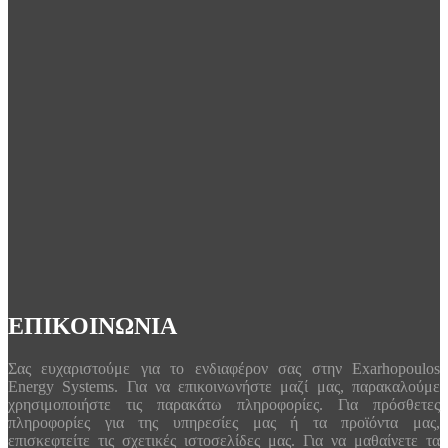
ΕΠΙΚΟΙΝΩΝΙΑ
Σας ευχαριστούμε για το ενδιαφέρον σας στην Exarhopoulos
Energy Systems. Για να επικοινωνήστε μαζί μας, παρακαλούμε
χρησιμοποιήστε τις παρακάτω πληροφορίες. Για πρόσθετες
πληροφορίες για της υπηρεσίες μας ή τα προϊόντα μας,
επισκεφτείτε τις σχετικές ιστοσελίδες μας. Για να μαθαίνετε τα