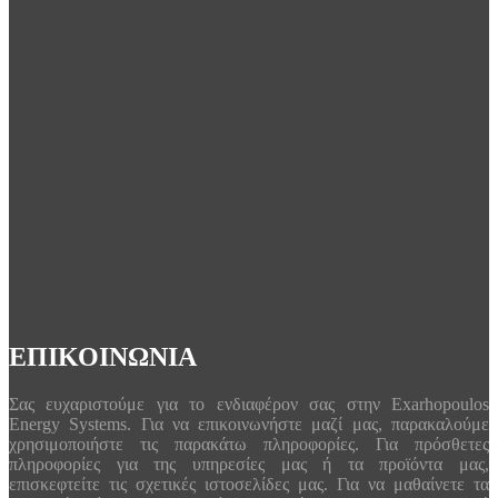
ΕΠΙΚΟΙΝΩΝΙΑ
Σας ευχαριστούμε για το ενδιαφέρον σας στην Exarhopoulos
Energy Systems. Για να επικοινωνήστε μαζί μας, παρακαλούμε
χρησιμοποιήστε τις παρακάτω πληροφορίες. Για πρόσθετες
πληροφορίες για της υπηρεσίες μας ή τα προϊόντα μας,
επισκεφτείτε τις σχετικές ιστοσελίδες μας. Για να μαθαίνετε τα