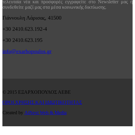
τελευταία νέα και προσφορές εγγραφείτε στο Newsletter μας ή
συνδεθείτε μαζί μας στα μέσα κοινωνικής δικτύωσης.
Γιάννουλη Λάρισας, 41500
+30 2410.623.192-4
+30 2410.623.195
info@exarhopoulos.gr
© 2015 ΕΞΑΡΧΟΠΟΥΛΟΣ ΑΕΒΕ
ΟΡΟΙ ΧΡΗΣΗΣ ΚΑΙ ΙΔΙΩΤΙΚΟΤΗΤΑΣ
Created by
AtNext Web & Media