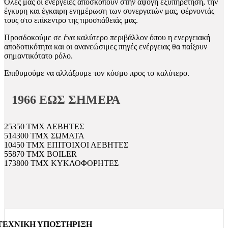
Όλες μας οι ενέργειες αποσκοπούν στην άψογη εξυπηρέτηση, την
έγκυρη και έγκαιρη ενημέρωση των συνεργατών μας, φέρνοντάς
τους στο επίκεντρο της προσπάθειάς μας.
Προσδοκούμε σε ένα καλύτερο περιβάλλον όπου η ενεργειακή
αποδοτικότητα και οι ανανεώσιμες πηγές ενέργειας θα παίξουν
σημαντικότατο ρόλο.
Επιθυμούμε να αλλάξουμε τον κόσμο προς το καλύτερο.
1966 ΕΩΣ ΣΗΜΕΡΑ
25350
ΤΜΧ
ΛΕΒΗΤΕΣ
514300
ΤΜΧ
ΣΩΜΑΤΑ
10450
ΤΜΧ
ΕΠΙΤΟΙΧΟΙ ΛΕΒΗΤΕΣ
55870
ΤΜΧ
BOILER
173800
ΤΜΧ
ΚΥΚΛΟΦΟΡΗΤΕΣ
ΤΕΧΝΙΚΗ ΥΠΟΣΤΗΡΙΞΗ