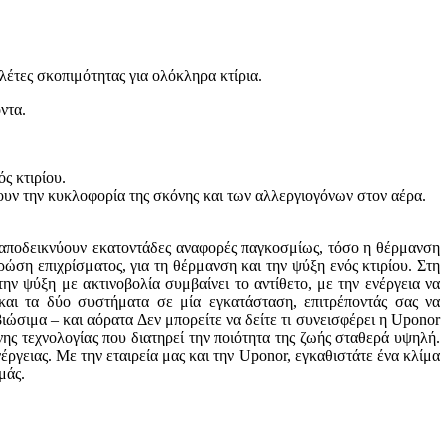
έτες σκοπιμότητας για ολόκληρα κτίρια.
ντα.
ς κτιρίου.
υν την κυκλοφορία της σκόνης και των αλλεργιογόνων στον αέρα.
 αποδεικνύουν εκατοντάδες αναφορές παγκοσμίως, τόσο η θέρμανση
ση επιχρίσματος, για τη θέρμανση και την ψύξη ενός κτιρίου. Στη
ν ψύξη με ακτινοβολία συμβαίνει το αντίθετο, με την ενέργεια να
και τα δύο συστήματα σε μία εγκατάσταση, επιτρέποντάς σας να
ιώσιμα – και αόρατα Δεν μπορείτε να δείτε τι συνεισφέρει η Uponor
νης τεχνολογίας που διατηρεί την ποιότητα της ζωής σταθερά υψηλή.
έργειας. Με την εταιρεία μας και την Uponor, εγκαθιστάτε ένα κλίμα
μάς.