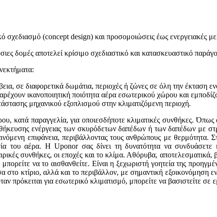
 σχεδιασμό (concept design) και προσομοιώσεις έως ενεργειακές μελ
σιες δομές αποτελεί κρίσιμο σχεδιαστικό και κατασκευαστικό παράγο
νεκτήματα:
ια, σε διαφορετικά δωμάτια, περιοχές ή ζώνες σε όλη την έκταση ενό
ρέχουν ικανοποιητική ποιότητα αέρα εσωτερικού χώρου και εμποδίζο
τάστασης μηχανικού εξοπλισμού στην κλιματιζόμενη περιοχή.
ρου, κατά παραγγελία, για οποιεσδήποτε κλιματικές συνθήκες. Όπως
οθήκευσης ενέργειας των σκυρόδετων δαπέδων ή των δαπέδων με στρώ
ινόμενη επιφάνεια, περιβάλλοντας τους ανθρώπους με θερμότητα. Στη
ασία του αέρα. Η Uponor σας δίνει τη δυνατότητα να συνδυάσετε 
ρικές συνθήκες, οι εποχές και το κλίμα. Αθόρυβα, αποτελεσματικά, β
ά μπορείτε να το αισθανθείτε. Είναι η ξεχωριστή γοητεία της προηγμέ
α στο κτίριο, αλλά και το περιβάλλον, με σημαντική εξοικονόμηση εν
ταν πρόκειται για εσωτερικό κλιματισμό, μπορείτε να βασιστείτε σε ε