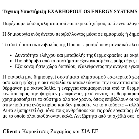
Τεχνικη Υποστήριξη EXARHOPOULOS ENERGY SYSTEMS
Παρέχουμε λύσεις κλιματισμού εσωτερικού χώρου, από εννοιολογικό
Η δημιουργία ενός άνετου περιβάλλοντος μέσα σε εμπορικές ή δημό
Τα συστήματα ακτινοβολίας της Uponor προσφέρουν μοναδικά πλεο
Δυνατότητα ελέγχου και μεταβολής της θερμοκρασίας με ακρίβε
Πιο αθόρυβα από τα συστήματα εξαναγκασμένης ροής αέρα, πα
Εξοικονομήστε χώρο δαπέδου, εξαλείφοντας την ανάγκη εγκα
Η εταιρεία μας δημιουργεί συστήματα κλιματισμού εσωτερικού χώ
όσο και η ψύξη με ακτινοβολία εκμεταλλεύονται την ικανότητα απ
θέρμανση με ακτινοβολία, η ενέργεια απομακρύνεται από τη θερμα
κινείται προς την ψυχόμενη επιφάνεια, μειώνοντας τη θερμοκρ
χρησιμοποιήσετε το σύστημα όλο τον χρόνο, όπως επιβάλλουν οι και
στην ποιότητα ενός κτιρίου και δεν μπορείτε να το ακούσετε – αλλ
Αυτό εξυπηρετεί όχι μόνο τους ανθρώπους και τις ροές εργασίας μέσ
με το οποίο όλοι αισθάνονται καλά. Ανεξάρτητα από τα σχέδιά σας, ό
Client :
Καρακίτσος Ζαχαρίας και ΣΙΑ ΕΕ