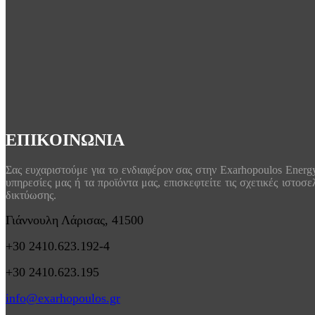
ΕΠΙΚΟΙΝΩΝΙΑ
Σας ευχαριστούμε για το ενδιαφέρον σας στην Exarhopoulos Energ
υπηρεσίες μας ή τα προϊόντα μας, επισκεφτείτε τις σχετικές ιστοσ
δικτύωσης.
Γιάννουλη Λάρισας, 41500
+30 2410.623.192-4
+30 2410.623.195
info@exarhopoulos.gr