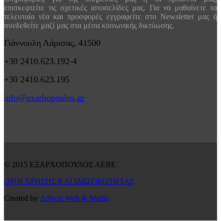
επισκεφτείτε τις σχετικές ιστοσελίδες μας. Για να μαθαίνετε τα
τελευταία νέα και προσφορές εγγραφείτε στο Newsletter μας ή
συνδεθείτε μαζί μας στα μέσα κοινωνικής δικτύωσης.
Γιάννουλη Λάρισας, 41500
+30 2410.623.192-4
+30 2410.623.195
info@exarhopoulos.gr
© 2015 ΕΞΑΡΧΟΠΟΥΛΟΣ ΑΕΒΕ
ΟΡΟΙ ΧΡΗΣΗΣ ΚΑΙ ΙΔΙΩΤΙΚΟΤΗΤΑΣ
Created by
AtNext Web & Media