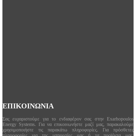
ΕΠΙΚΟΙΝΩΝΙΑ
Σας ευχαριστούμε για το ενδιαφέρον σας στην Exarhopoulos
Energy Systems. Για να επικοινωνήστε μαζί μας, παρακαλούμε
χρησιμοποιήστε τις παρακάτω πληροφορίες. Για πρόσθετες
πληροφορίες για της υπηρεσίες μας ή τα προϊόντα μας,