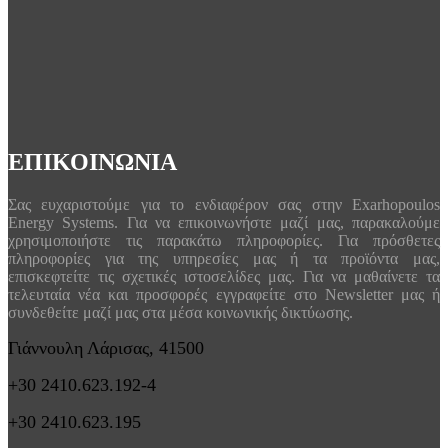
ΕΠΙΚΟΙΝΩΝΙΑ
Σας ευχαριστούμε για το ενδιαφέρον σας στην Exarhopoulos
Energy Systems. Για να επικοινωνήστε μαζί μας, παρακαλούμε
χρησιμοποιήστε τις παρακάτω πληροφορίες. Για πρόσθετες
πληροφορίες για της υπηρεσίες μας ή τα προϊόντα μας,
επισκεφτείτε τις σχετικές ιστοσελίδες μας. Για να μαθαίνετε τα
τελευταία νέα και προσφορές εγγραφείτε στο Newsletter μας ή
συνδεθείτε μαζί μας στα μέσα κοινωνικής δικτύωσης.
Γιάννουλη Λάρισας, 41500
+30 2410.623.192-4
+30 2410.623.195